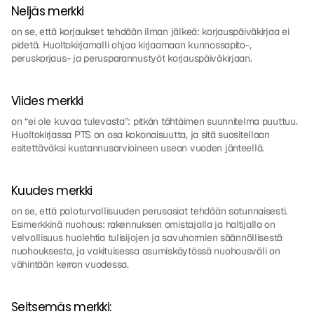
Neljäs merkki
on se, että korjaukset tehdään ilman jälkeä: korjauspäiväkirjaa ei 
pidetä. Huoltokirjamalli ohjaa kirjaamaan kunnossapito-, 
peruskorjaus- ja perusparannustyöt korjauspäiväkirjaan.
Viides merkki
on “ei ole kuvaa tulevasta”: pitkän tähtäimen suunnitelma puuttuu. 
Huoltokirjassa PTS on osa kokonaisuutta, ja sitä suositellaan 
esitettäväksi kustannusarvioineen usean vuoden jänteellä.
Kuudes merkki
on se, että paloturvallisuuden perusasiat tehdään satunnaisesti. 
Esimerkkinä nuohous: rakennuksen omistajalla ja haltijalla on 
velvollisuus huolehtia tulisijojen ja savuhormien säännöllisestä 
nuohouksesta, ja vakituisessa asumiskäytössä nuohousväli on 
vähintään kerran vuodessa.
Seitsemäs merkki: