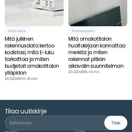
Kodin data
Kunnossapito
Mitä julkinen 
Mitä omakotitalon 
rakennusdata kertoo 
huoltokirjaan kannattaa 
kodistasi, mitä E-luku 
merkitä ja miten 
tarkoittaa ja miten 
rakennat pitkän 
budjetoit omakotitalon 
aikavälin suunnitelman
ylläpidon
20.3.2026
8–10 min
20.3.2026
10–12 min
Tilaa uutiskirje
Tilaa