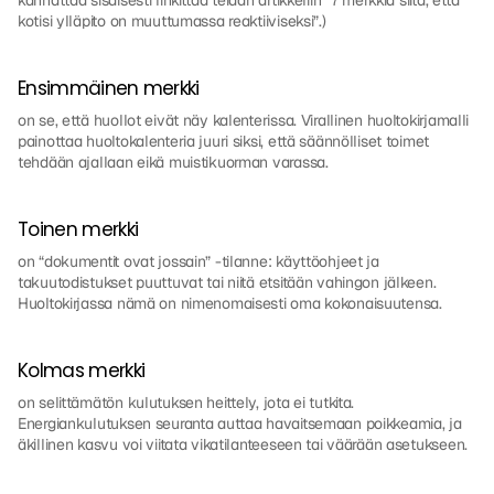
kannattaa sisäisesti linkittää teidän artikkeliin “7 merkkiä siitä, että 
kotisi ylläpito on muuttumassa reaktiiviseksi”.)
Ensimmäinen merkki 
on se, että huollot eivät näy kalenterissa. Virallinen huoltokirjamalli 
painottaa huoltokalenteria juuri siksi, että säännölliset toimet 
tehdään ajallaan eikä muistikuorman varassa.
Toinen merkki 
on “dokumentit ovat jossain” -tilanne: käyttöohjeet ja 
takuutodistukset puuttuvat tai niitä etsitään vahingon jälkeen. 
Huoltokirjassa nämä on nimenomaisesti oma kokonaisuutensa.
Kolmas merkki 
on selittämätön kulutuksen heittely, jota ei tutkita. 
Energiankulutuksen seuranta auttaa havaitsemaan poikkeamia, ja 
äkillinen kasvu voi viitata vikatilanteeseen tai väärään asetukseen.