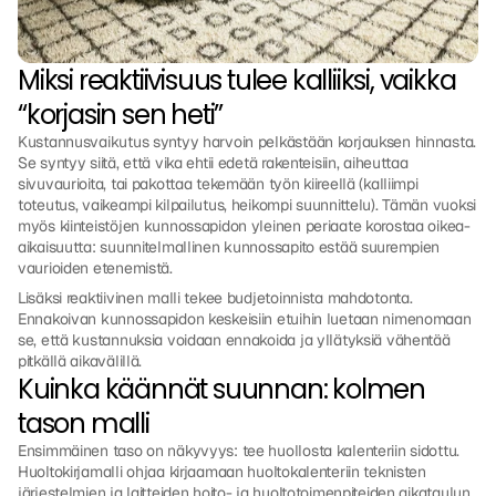
Miksi reaktiivisuus tulee kalliiksi, vaikka 
“korjasin sen heti”
Kustannusvaikutus syntyy harvoin pelkästään korjauksen hinnasta. 
Se syntyy siitä, että vika ehtii edetä rakenteisiin, aiheuttaa 
sivuvaurioita, tai pakottaa tekemään työn kiireellä (kalliimpi 
toteutus, vaikeampi kilpailutus, heikompi suunnittelu). Tämän vuoksi 
myös kiinteistöjen kunnossapidon yleinen periaate korostaa oikea-
aikaisuutta: suunnitelmallinen kunnossapito estää suurempien 
vaurioiden etenemistä.
Lisäksi reaktiivinen malli tekee budjetoinnista mahdotonta. 
Ennakoivan kunnossapidon keskeisiin etuihin luetaan nimenomaan 
se, että kustannuksia voidaan ennakoida ja yllätyksiä vähentää 
pitkällä aikavälillä.
Kuinka käännät suunnan: kolmen 
tason malli
Ensimmäinen taso on näkyvyys: tee huollosta kalenteriin sidottu. 
Huoltokirjamalli ohjaa kirjaamaan huoltokalenteriin teknisten 
järjestelmien ja laitteiden hoito- ja huoltotoimenpiteiden aikataulun, 