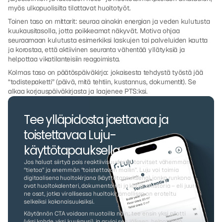
myös ulkopuolisilta tilattavat huoltotyöt.
Toinen taso on mittarit: seuraa ainakin energian ja veden kulutusta 
kuukausitasolla, jotta poikkeamat näkyvät. Motiva ohjaa 
seuraamaan kulutusta esimerkiksi laskujen tai palveluiden kautta 
ja korostaa, että aktiivinen seuranta vähentää yllätyksiä ja 
helpottaa vikatilanteisiin reagoimista.
Kolmas taso on päätöspäiväkirja: jokaisesta tehdystä työstä jää 
“todistepaketti” (päivä, mitä tehtiin, kustannus, dokumentit). Se 
alkaa korjauspäiväkirjasta ja laajenee PTS:ksi.
Tee ylläpidosta jaettavaa ja 
toistettavaa Luju-
käyttötapauksella
Jos haluat siirtyä pois reaktiivisuudesta, tarvitset vähemmän 
“tietoa” ja enemmän “toistettavan mallin”. Luju voi toimia 
digitaalisena huoltokirjana (käyttötapauksena), jonka runkona 
ovat huoltokalenteri, dokumentointi ja korjaushistoria – eli juuri 
ne osat, jotka virallisessa huoltokirjamallissa on eroteltu 
selkeiksi kokonaisuuksiksi.
Käytännön CTA voidaan muotoilla näin: tee ensin yksi pilotti 
(yksi kohde, yksi kuukausi), ja arvioi sen jälkeen, helpottuiko 