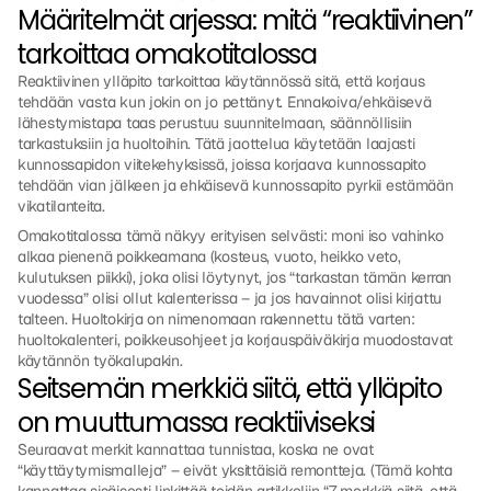
Määritelmät arjessa: mitä “reaktiivinen” 
tarkoittaa omakotitalossa
Reaktiivinen ylläpito tarkoittaa käytännössä sitä, että korjaus 
tehdään vasta kun jokin on jo pettänyt. Ennakoiva/ehkäisevä 
lähestymistapa taas perustuu suunnitelmaan, säännöllisiin 
tarkastuksiin ja huoltoihin. Tätä jaottelua käytetään laajasti 
kunnossapidon viitekehyksissä, joissa korjaava kunnossapito 
tehdään vian jälkeen ja ehkäisevä kunnossapito pyrkii estämään 
vikatilanteita.
Omakotitalossa tämä näkyy erityisen selvästi: moni iso vahinko 
alkaa pienenä poikkeamana (kosteus, vuoto, heikko veto, 
kulutuksen piikki), joka olisi löytynyt, jos “tarkastan tämän kerran 
vuodessa” olisi ollut kalenterissa – ja jos havainnot olisi kirjattu 
talteen. Huoltokirja on nimenomaan rakennettu tätä varten: 
huoltokalenteri, poikkeusohjeet ja korjauspäiväkirja muodostavat 
käytännön työkalupakin.
Seitsemän merkkiä siitä, että ylläpito 
on muuttumassa reaktiiviseksi
Seuraavat merkit kannattaa tunnistaa, koska ne ovat 
“käyttäytymismalleja” – eivät yksittäisiä remontteja. (Tämä kohta 