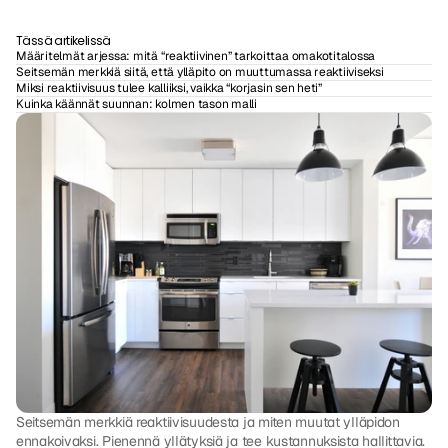
Tässä artikelissä
Määritelmät arjessa: mitä “reaktiivinen” tarkoittaa omakotitalossa
Seitsemän merkkiä siitä, että ylläpito on muuttumassa reaktiiviseksi
Miksi reaktiivisuus tulee kalliiksi, vaikka “korjasin sen heti”
Kuinka käännät suunnan: kolmen tason malli
Seitsemän merkkiä reaktiivisuudesta ja miten muutat ylläpidon 
ennakoivaksi. Pienennä yllätyksiä ja tee kustannuksista hallittavia.