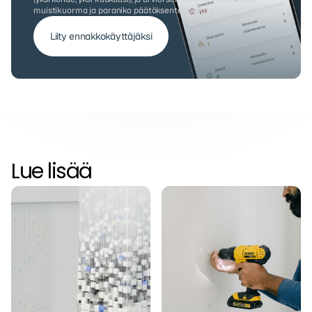
muistikuorma ja paraniko päätöksenteon laatu.
Liity ennakkokäyttäjäksi
Lue lisää