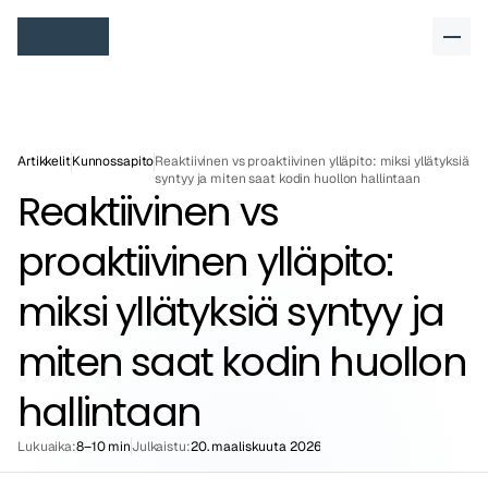
Artikkelit
Kunnossapito
Reaktiivinen vs proaktiivinen ylläpito: miksi yllätyksiä 
syntyy ja miten saat kodin huollon hallintaan
Reaktiivinen vs 
proaktiivinen ylläpito: 
miksi yllätyksiä syntyy ja 
miten saat kodin huollon 
hallintaan
Lukuaika:
8–10 min
Julkaistu:
20. maaliskuuta 2026