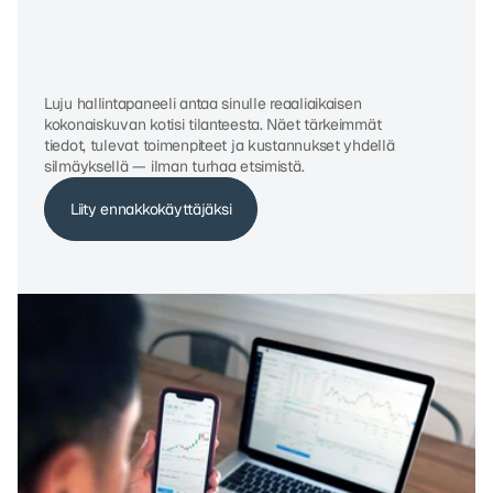
K
a
i
k
k
i
k
o
t
i
s
i
t
i
e
t
o
y
h
d
e
l
l
ä
n
ä
k
y
m
ä
l
l
ä
Luju hallintapaneeli antaa sinulle reaaliaikaisen 
kokonaiskuvan kotisi tilanteesta. Näet tärkeimmät 
tiedot, tulevat toimenpiteet ja kustannukset yhdellä 
silmäyksellä — ilman turhaa etsimistä.
Liity ennakkokäyttäjäksi