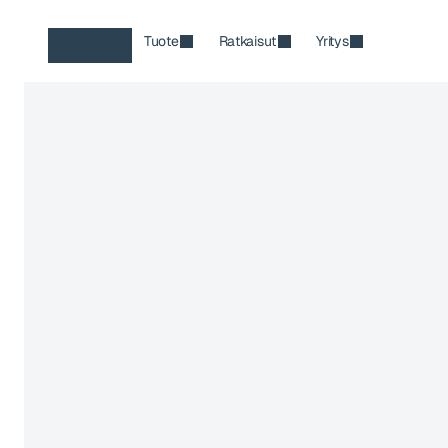
Tuote
Ratkaisut
Yritys