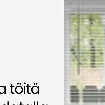
töitä 