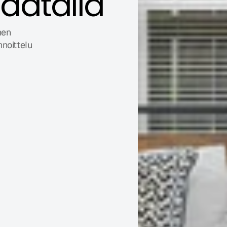
datalla
en 
oittelu 