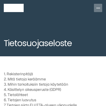
Tietosuojaseloste
1. Rekisterinpitäjä
2. Mitä tietoja keräämme
3. Mihin tarkoituksiin tietoja käytetään
4. Käsittelyn oikeusperuste (GDPR)
5. Tietolähteet
6. Tietojen luovutus
7. Tietojen siirto EU/ETA-alueen ulkopuolelle