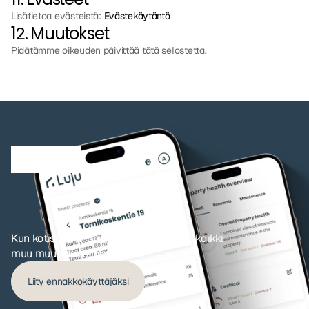
Lisätietoa evästeistä: 
Evästekäytäntö
12. Muutokset
Pidätämme oikeuden päivittää tätä selostetta.
K
a
i
k
k
i
a
l
k
a
a
y
h
d
e
s
t
ä
n
ä
k
y
m
ä
s
t
ä
Kun kotisi data on yhdessä paikassa, kaikki 
muu muuttuu helpommaksi.
Liity ennakkokäyttäjäksi