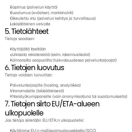
Sopimus (palvelun käyttö)
Suostumus (evästeet, markkinointi)
Oikeutettu etu (palvelun kehitys ja turvallisuus)
Lakisääteinen velvoite
5. Tietolähteet
Tietoja saadaan:
Käyttäjältä itseltään
Julkisista rekistereistä (esim. rakennustiedot)
Kolmansilta osapuolilta (tulevaisuudessa palveluntarjoajat)
6. Tietojen luovutus
Tietoja voidaan luovuttaa:
Palveluntarjoajille (hosting, analytiikka)
Viranomaisille (lakisääteisesti)
Yhteistyökumppaneille (vain anonymisoituna tai suostumuksella)
7. Tietojen siirto EU/ETA-alueen 
ulkopuolelle
Jos tietoja siirretään EU/ETA:n ulkopuolelle:
Käytämme EU:n mallisopimuslausekkeita (SCC)