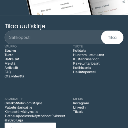
Tilaa uutiskirje
Tilaa
VALIKKO
TUOTE
Etusivu
Kotidata
Tuote
Huoltomuistutukset
Ratkaisut
Kustannusarviot
Meistä
Palveluntarjoajat
Artikkelit
Kotihistoria
FAQ
Hallintapaneeli
Ota yhteyttä
ASIAKKAILLE
MEDIA
Omakotitalon omistajille
Instagram
Palveluntarjoajille
LinkedIn
Kiinteistönvälitykselle
Tiktok
Tietosuojaseloste
Käyttöehdot
Evästeet
©2026 Luju
Select Language