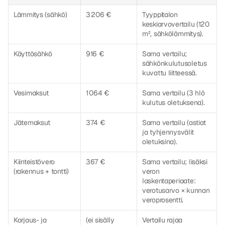
Lämmitys (sähkö)
3 206 €
Tyyppitalon 
keskiarvovertailu (120 
m², sähkölämmitys).
Käyttösähkö
916 €
Sama vertailu; 
sähkönkulutusoletus 
kuvattu liitteessä.
Vesimaksut
1 064 €
Sama vertailu (3 hlö 
kulutus oletuksena).
Jätemaksut
374 €
Sama vertailu (astiat 
ja tyhjennysvälit 
oletuksina).
Kiinteistövero 
367 €
Sama vertailu; lisäksi 
(rakennus + tontti)
veron 
laskentaperiaate: 
verotusarvo × kunnan 
veroprosentti.
Korjaus- ja 
(ei sisälly 
Vertailu rajaa 