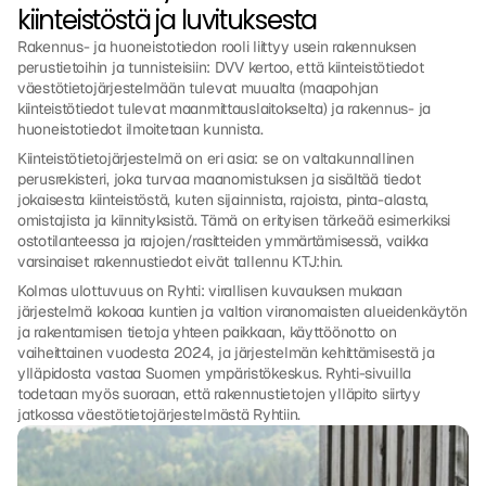
kiinteistöstä ja luvituksesta
Rakennus- ja huoneistotiedon rooli liittyy usein rakennuksen 
perustietoihin ja tunnisteisiin: DVV kertoo, että kiinteistötiedot 
väestötietojärjestelmään tulevat muualta (maapohjan 
kiinteistötiedot tulevat maanmittauslaitokselta) ja rakennus- ja 
huoneistotiedot ilmoitetaan kunnista.
Kiinteistötietojärjestelmä on eri asia: se on valtakunnallinen 
perusrekisteri, joka turvaa maanomistuksen ja sisältää tiedot 
jokaisesta kiinteistöstä, kuten sijainnista, rajoista, pinta-alasta, 
omistajista ja kiinnityksistä. Tämä on erityisen tärkeää esimerkiksi 
ostotilanteessa ja rajojen/rasitteiden ymmärtämisessä, vaikka 
varsinaiset rakennustiedot eivät tallennu KTJ:hin.
Kolmas ulottuvuus on Ryhti: virallisen kuvauksen mukaan 
järjestelmä kokoaa kuntien ja valtion viranomaisten alueidenkäytön 
ja rakentamisen tietoja yhteen paikkaan, käyttöönotto on 
vaiheittainen vuodesta 2024, ja järjestelmän kehittämisestä ja 
ylläpidosta vastaa Suomen ympäristökeskus. Ryhti-sivuilla 
todetaan myös suoraan, että rakennustietojen ylläpito siirtyy 
jatkossa väestötietojärjestelmästä Ryhtiin.