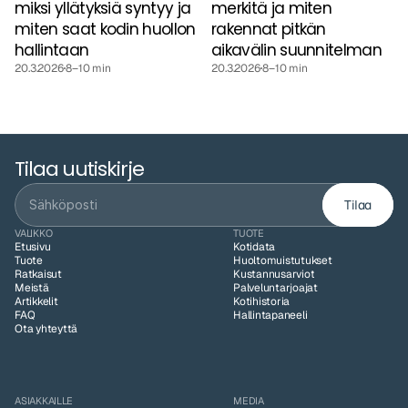
miksi yllätyksiä syntyy ja 
merkitä ja miten 
miten saat kodin huollon 
rakennat pitkän 
hallintaan
aikavälin suunnitelman
20.3.2026
8–10 min
20.3.2026
8–10 min
Tilaa uutiskirje
Tilaa
VALIKKO
TUOTE
Etusivu
Kotidata
Tuote
Huoltomuistutukset
Ratkaisut
Kustannusarviot
Meistä
Palveluntarjoajat
Artikkelit
Kotihistoria
FAQ
Hallintapaneeli
Ota yhteyttä
ASIAKKAILLE
MEDIA