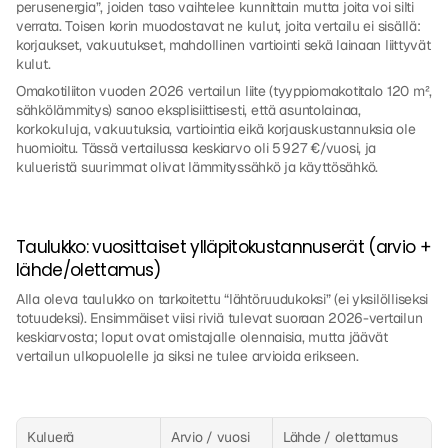
perusenergia”, joiden taso vaihtelee kunnittain mutta joita voi silti 
verrata. Toisen korin muodostavat ne kulut, joita vertailu ei sisällä: 
korjaukset, vakuutukset, mahdollinen vartiointi sekä lainaan liittyvät 
kulut.
Omakotiliiton vuoden 2026 vertailun liite (tyyppiomakotitalo 120 m², 
sähkölämmitys) sanoo eksplisiittisesti, että asuntolainaa, 
korkokuluja, vakuutuksia, vartiointia eikä korjauskustannuksia ole 
huomioitu. Tässä vertailussa keskiarvo oli 5 927 €/vuosi, ja 
kulueristä suurimmat olivat lämmityssähkö ja käyttösähkö.
Taulukko: vuosittaiset ylläpitokustannuserät (arvio + 
lähde/olettamus)
Alla oleva taulukko on tarkoitettu “lähtöruudukoksi” (ei yksilölliseksi 
totuudeksi). Ensimmäiset viisi riviä tulevat suoraan 2026-vertailun 
keskiarvosta; loput ovat omistajalle olennaisia, mutta jäävät 
vertailun ulkopuolelle ja siksi ne tulee arvioida erikseen.
Kuluerä
Arvio / vuosi
Lähde / olettamus