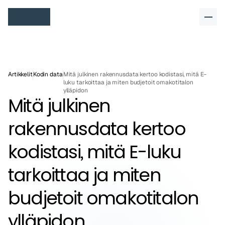
Artikkelit
Kodin data
Mitä julkinen rakennusdata kertoo kodistasi, mitä E-
luku tarkoittaa ja miten budjetoit omakotitalon 
ylläpidon
Mitä julkinen 
rakennusdata kertoo 
kodistasi, mitä E-luku 
tarkoittaa ja miten 
budjetoit omakotitalon 
ylläpidon