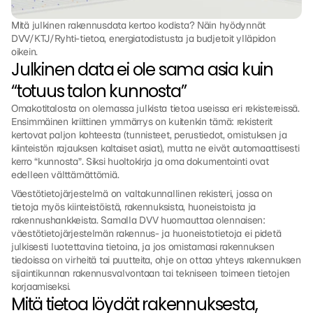
Mitä julkinen rakennusdata kertoo kodista? Näin hyödynnät 
DVV/KTJ/Ryhti-tietoa, energiatodistusta ja budjetoit ylläpidon 
oikein.
Julkinen data ei ole sama asia kuin 
“totuus talon kunnosta”
Omakotitalosta on olemassa julkista tietoa useissa eri rekistereissä. 
Ensimmäinen kriittinen ymmärrys on kuitenkin tämä: rekisterit 
kertovat paljon kohteesta (tunnisteet, perustiedot, omistuksen ja 
kiinteistön rajauksen kaltaiset asiat), mutta ne eivät automaattisesti 
kerro “kunnosta”. Siksi huoltokirja ja oma dokumentointi ovat 
edelleen välttämättömiä.
Väestötietojärjestelmä on valtakunnallinen rekisteri, jossa on 
tietoja myös kiinteistöistä, rakennuksista, huoneistoista ja 
rakennushankkeista. Samalla DVV huomauttaa olennaisen: 
väestötietojärjestelmän rakennus- ja huoneistotietoja ei pidetä 
julkisesti luotettavina tietoina, ja jos omistamasi rakennuksen 
tiedoissa on virheitä tai puutteita, ohje on ottaa yhteys rakennuksen 
sijaintikunnan rakennusvalvontaan tai tekniseen toimeen tietojen 
korjaamiseksi.
Mitä tietoa löydät rakennuksesta, 