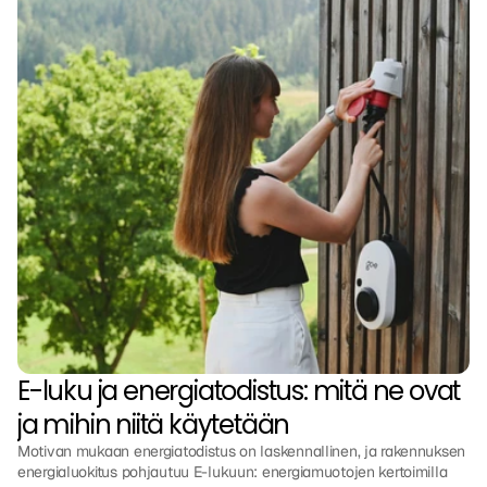
E-luku ja energiatodistus: mitä ne ovat 
ja mihin niitä käytetään
Motivan mukaan energiatodistus on laskennallinen, ja rakennuksen 
energialuokitus pohjautuu E-lukuun: energiamuotojen kertoimilla 