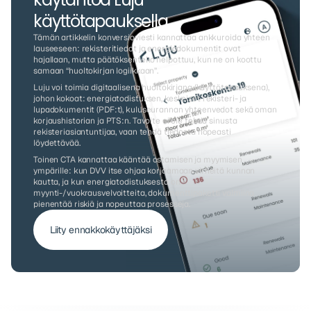
käyttötapauksella
Tämän artikkelin konversioviesti kannattaa ankkuroida yhteen 
lauseeseen: rekisteritiedot ja energiadokumentit ovat 
hajallaan, mutta päätöksenteko helpottuu, kun ne on koottu 
samaan “huoltokirjan logiikkaan”.
Luju voi toimia digitaalisena huoltokirjana (käyttötapauksena), 
johon kokoat: energiatodistuksen, keskeiset rekisteri- ja 
lupadokumentit (PDF:t), kuluseurannan yhteenvedot sekä oman 
korjaushistorian ja PTS:n. Tavoite ei ole tehdä sinusta 
rekisteriasiantuntijaa, vaan tehdä tiedosta nopeasti 
löydettävää.
Toinen CTA kannattaa kääntää ostamisen ja myymisen 
ympärille: kun DVV itse ohjaa korjaamaan virheitä kunnan 
kautta, ja kun energiatodistuksesta on 
myynti-/vuokrausvelvoitteita, dokumenttipaketti valmiina 
pienentää riskiä ja nopeuttaa prosesseja.
Liity ennakkokäyttäjäksi