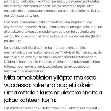
painotettu, vakioituun käyttöön perustuva ostoenergiankulutus 
lämmitettyä nettoalaa kohden. Motiva korostaa myös, että 
energiatodistus perustuu rakennuksen ominaisuuksiin ja siksi se 
mahdollistaa vertailun.
Lain tasolla keskeinen asia omakotitalo-omistajalle näkyy 
käytännössä myynnissä ja vuokrauksessa: energiatodistus tulee 
olla esittelytilanteessa mahdollisen ostajan tai vuokralaisen 
nähtävillä, ja se on annettava ostajalle tai vuokralaiselle (tietyin 
poikkeuksin).
Konversioviesti tässä kohtaa kannattaa rakentaa näin: 
energiatodistus on “pakollinen paperi” tietyissä tilanteissa, mutta 
huoltokirja on omistajalle läpi vuosien “päätöksentekopaperi”. 
Näiden ei kannata olla irrallaan: virallinen huoltokirjamalli ohjaa 
tallentamaan myös energiatodistuksen ja mittausraportit 
huoltokirjan asiakirjaosioon.
Mitä omakotitalon ylläpito maksaa 
vuodessa: rakenna budjetti oikein
Omakotitalon kustannukset kannattaa 
jakaa kahteen koriin:
Ensimmäinen kori on “kuntakohtaiset ja aluekohtaiset maksut + 