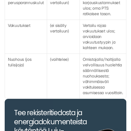
perusparannuskulut
vertailuun)
korjauskustannukset 
ulos; oma PTS 
ratkaisee tason.
Vakuutukset
(ei sisälly 
Vertailu rajaa 
vertailuun)
vakuutukset ulos; 
arvioidaan 
vakuutustyypin ja 
kohteen mukaan.
Nuohous (jos 
(vaihtelee)
Omistajalla/haltijalla 
tulisijoja)
velvollisuus huolehtia 
säännöllisestä 
nuohouksesta; 
vähimmäisväli 
vakituisessa 
asumisessa vuosittain.
Tee rekisteritiedosta ja 
energiadokumenteista 
käytäntöä Luju-