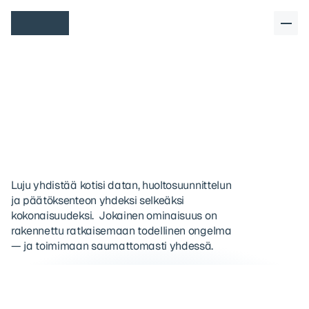
K
a
i
k
k
i
m
i
t
ä
t
a
r
v
i
t
s
e
t
k
o
t
i
s
i
h
a
l
l
i
n
t
a
a
n
Luju yhdistää kotisi datan, huoltosuunnittelun 
ja päätöksenteon yhdeksi selkeäksi 
kokonaisuudeksi.  Jokainen ominaisuus on 
rakennettu ratkaisemaan todellinen ongelma 
— ja toimimaan saumattomasti yhdessä.