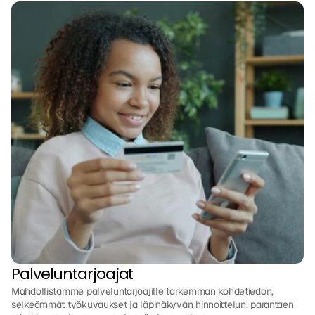
Palveluntarjoajat
Mahdollistamme palveluntarjoajille tarkemman kohdetiedon, 
selkeämmät työkuvaukset ja läpinäkyvän hinnoittelun, parantaen 