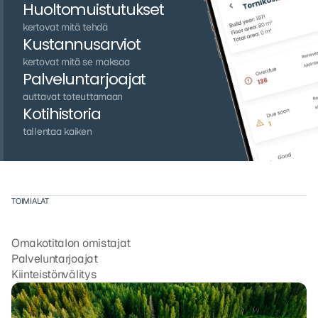
Huoltomuistutukset
kertovat mitä tehdä
Kustannusarviot
kertovat mitä se maksaa
Palveluntarjoajat
auttavat toteuttamaan
Kotihistoria
tallentaa kaiken
TOIMIALAT
K
e
n
e
l
l
e
L
u
j
u
o
n
?
Omakotitalon omistajat
Palveluntarjoajat
Kiinteistönvälitys