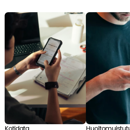
O
m
i
n
a
i
s
u
u
d
e
t
Kotidata
Huoltomuistut