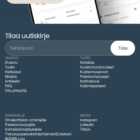
Tilaa uutiskirje
Tilaa
VALIKKO
TUOTE
Etusivu
Kotidata
Tuote
Huoltomuistutukset
Ratkaisut
Kustannusarviot
Meistä
Palveluntarjoajat
Artikkelit
Kotihistoria
FAQ
Hallintapaneeli
Ota yhteyttä
ASIAKKAILLE
MEDIA
Omakotitalon omistajille
Instagram
Palveluntarjoajille
LinkedIn
Kiinteistönvälitykselle
Tiktok
Tietosuojaseloste
Käyttöehdot
Evästeet
©2026 Luju