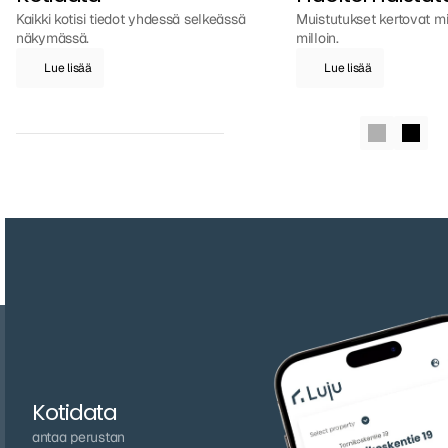
Kaikki kotisi tiedot yhdessä selkeässä 
Muistutukset kertovat mit
näkymässä.
milloin.
Lue lisää
Lue lisää
Y
k
s
i
t
t
ä
i
s
i
ä
o
m
i
n
a
i
s
u
u
k
s
i
a
,
y
k
s
i
y
h
t
e
n
ä
i
n
e
n
j
ä
r
j
e
s
t
e
l
m
ä
Kotidata
antaa perustan