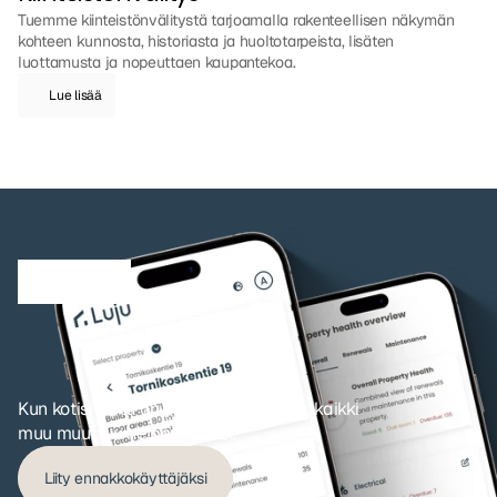
Tuemme kiinteistönvälitystä tarjoamalla rakenteellisen näkymän 
kohteen kunnosta, historiasta ja huoltotarpeista, lisäten 
luottamusta ja nopeuttaen kaupantekoa.
Lue lisää
K
a
i
k
k
i
a
l
k
a
a
y
h
d
e
s
t
ä
n
ä
k
y
m
ä
s
t
ä
Kun kotisi data on yhdessä paikassa, kaikki 
muu muuttuu helpommaksi.
Liity ennakkokäyttäjäksi