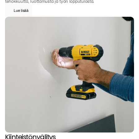
tehokkuutta, luottamusta ja työn lopputulosta.
Lue lisää
Kiinteistönvälitys